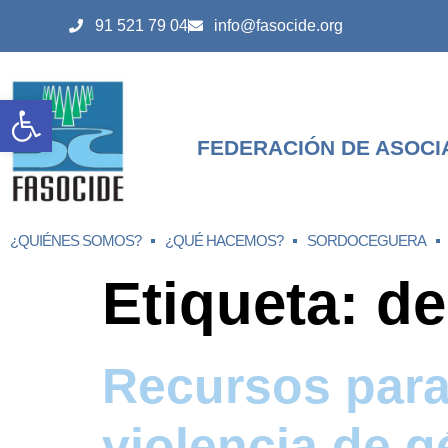
91 521 79 04
info@fasocide.org
Abrir barra de herramientas
FEDERACIÓN DE ASOCI
¿QUIÉNES SOMOS?
¿QUÉ HACEMOS?
SORDOCEGUERA
Etiqueta:
de
Recursos para
violencia de g