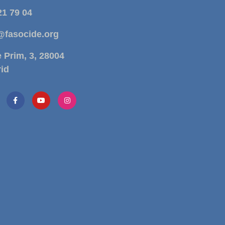
21 79 04
@fasocide.org
e Prim, 3, 28004
id