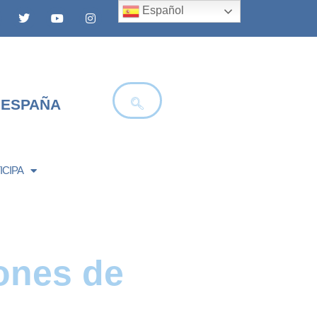
Español
 ESPAÑA
ICIPA
ones de