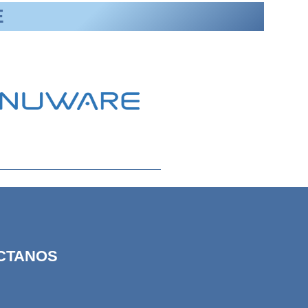
E
CTANOS