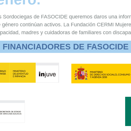
es Sordociegas de FASOCIDE queremos daros una informa
 de género continúan activos. La Fundación CERMI Muje
apacidad, madres y cuidadoras de familiares con disca
FINANCIADORES DE FASOCIDE