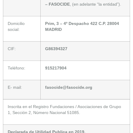
– FASOCIDE
, (en adelante “la entidad”).
Domicilio
Prim, 3 – 4º Despacho 422
C.P. 28004
social:
MADRID
CIF:
G86394327
Teléfono:
915217904
E- mail:
fasocide@fasocide.org
Inscrita en el Registro Fundaciones / Asociaciones de Grupo
1, Sección 2, Número Nacional 51085.
Declarada de Utilidad Publica
en 2019.