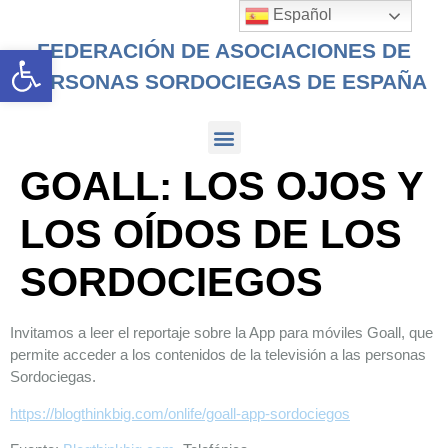
Español
FEDERACIÓN DE ASOCIACIONES DE
Abrir barra de herramientas
PERSONAS SORDOCIEGAS DE ESPAÑA
GOALL: LOS OJOS Y
LOS OÍDOS DE LOS
SORDOCIEGOS
Invitamos a leer el reportaje sobre la App para móviles Goall, que
permite acceder a los contenidos de la televisión a las personas
Sordociegas.
https://blogthinkbig.com/onlife/goall-app-sordociegos