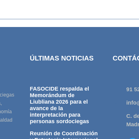
ÚLTIMAS NOTICIAS
CONTÁ
FASOCIDE respalda el
91 5
ociegas
Memorándum de
Liubliana 2026 para el
info
,
avance de la
onomía
interpretación para
C. d
ualdad
personas sordociegas
Madr
Reunión de Coordinación