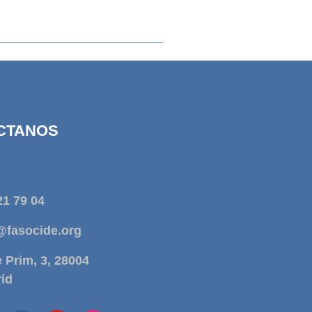
CTANOS
21 79 04
@fasocide.org
e Prim, 3, 28004
id