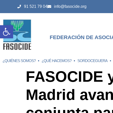
91 521 79 04
info@fasocide.org
Abrir barra de herramientas
FEDERACIÓN DE ASOCI
¿QUIÉNES SOMOS?
¿QUÉ HACEMOS?
SORDOCEGUERA
FASOCIDE 
Madrid avan
conjunta par