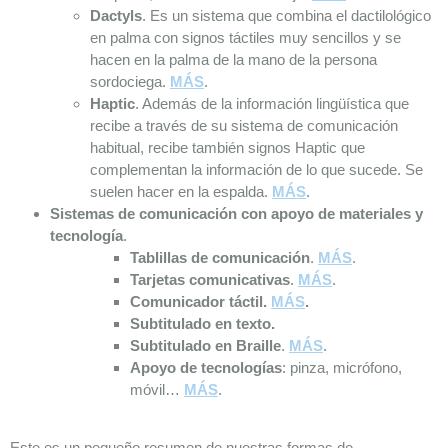
Dactyls
. Es un sistema que combina el dactilológico
en palma con signos táctiles muy sencillos y se
hacen en la palma de la mano de la persona
sordociega.
MÁS
.
Haptic
. Además de la información lingüística que
recibe a través de su sistema de comunicación
habitual, recibe también signos Haptic que
complementan la información de lo que sucede. Se
suelen hacer en la espalda.
MÁS
.
Sistemas de comunicación con apoyo de materiales y
tecnología
.
Tablillas de comunicación
.
MÁS
.
Tarjetas comunicativas
.
MÁS
.
Comunicador táctil.
MÁS
.
Subtitulado en texto.
Subtitulado en Braille
.
MÁS
.
Apoyo de tecnologías
: pinza, micrófono,
móvil…
MÁS
.
Este es un pequeño resumen de nuestras formas de