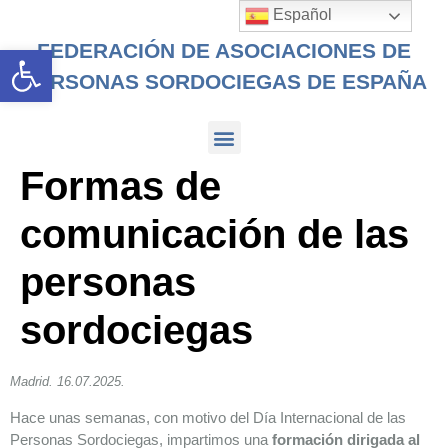
Español
FEDERACIÓN DE ASOCIACIONES DE
Abrir barra de herramientas
PERSONAS SORDOCIEGAS DE ESPAÑA
Formas de
comunicación de las
personas
sordociegas
Madrid. 16.07.2025.
Hace unas semanas, con motivo del Día Internacional de las
Personas Sordociegas, impartimos una
formación dirigada al